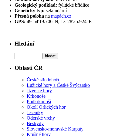
Geologický podklad:
fylitické břidlice
Genetický typ:
sekundární
Přesná poloha
na
mapách.cz
GPS:
49°54'19.706"N, 13°28'25.924"E
Hledání
Oblasti ČR
České středohoří
Lužické hory a České Švýcarsko
Jizerské hory
Krkonoše
Podkrkonoší
Okolí Orlických hor
Jeseníky
Oderské vrchy
Beskydy
Slovensko-moravské Karpaty
Krušné hory