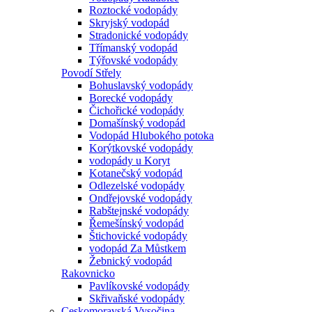
Roztocké vodopády
Skryjský vodopád
Stradonické vodopády
Třímanský vodopád
Týřovské vodopády
Povodí Střely
Bohuslavský vodopády
Borecké vodopády
Čichořické vodopády
Domašínský vodopád
Vodopád Hlubokého potoka
Korýtkovské vodopády
vodopády u Koryt
Kotanečský vodopád
Odlezelské vodopády
Ondřejovské vodopády
Rabštejnské vodopády
Řemešínský vodopád
Štichovické vodopády
vodopád Za Můstkem
Žebnický vodopád
Rakovnicko
Pavlíkovské vodopády
Skřivaňské vodopády
Ceskomoravská Vysočina