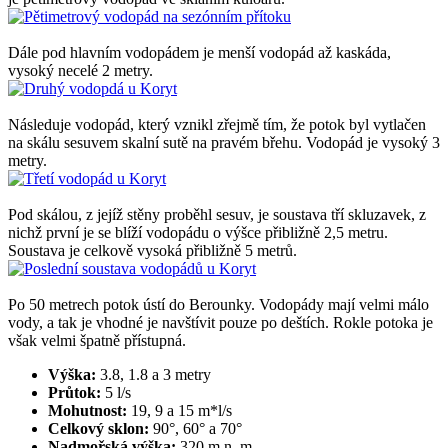
Dále pod hlavním vodopádem je menší vodopád až kaskáda,
vysoký necelé 2 metry.
Následuje vodopád, který vznikl zřejmě tím, že potok byl vytlačen
na skálu sesuvem skalní sutě na pravém břehu. Vodopád je vysoký 3
metry.
Pod skálou, z jejíž stěny proběhl sesuv, je soustava tří skluzavek, z
nichž první je se blíží vodopádu o výšce přibližně 2,5 metru.
Soustava je celkově vysoká přibližně 5 metrů.
Po 50 metrech potok ústí do Berounky. Vodopády mají velmi málo
vody, a tak je vhodné je navštívit pouze po deštích. Rokle potoka je
však velmi špatně přístupná.
Výška:
3.8, 1.8 a 3 metry
Průtok:
5 l/s
Mohutnost:
19, 9 a 15 m*l/s
Celkový sklon:
90°, 60° a 70°
Nadmořská výška:
320 m n. m.