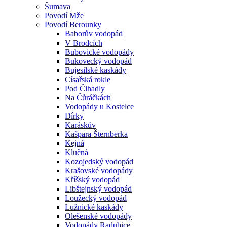
Šumava
Povodí Mže
Povodí Berounky
Baborův vodopád
V Brodcích
Bubovické vodopády
Bukovecký vodopád
Bujesilské kaskády
Císařská rokle
Pod Čihadly
Na Čůráčkách
Vodopády u Kostelce
Dírky
Karáskův
Kašpara Šternberka
Kejná
Klučná
Kozojedský vodopád
Krašovské vodopády
Kříšský vodopád
Libštejnský vodopád
Loužecký vodopád
Lužnické kaskády
Olešenské vodopády
Vodopády Radubice