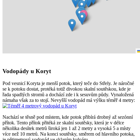
Vodopády u Koryt
Pod vesnicí Koryta je menší potok, který teče do Střely. Je náročné
se k potoku dostat, protéká totiž divokou skalní soutěskou, kde je
řada spadlých stromů a dochází zde i k sesuvům půdy. Vynaložená
námaha však za to stojí. Nevyšší vodopád má výšku téměř 4 metry:
Nachází se těsně pod místem, kde potok přibírá drobný až sezónní
přítok. Tento přítok přitéká ze skalní soutěsky, která je v délce
několika desítek metrů široká jen 1 až 2 metry a vysoká 5 a místy
více než 10 metrů. Na konci soutěsky, směrem od hlavního potoka,
je pětimetrový vodopád ve sklaním kuloáru.