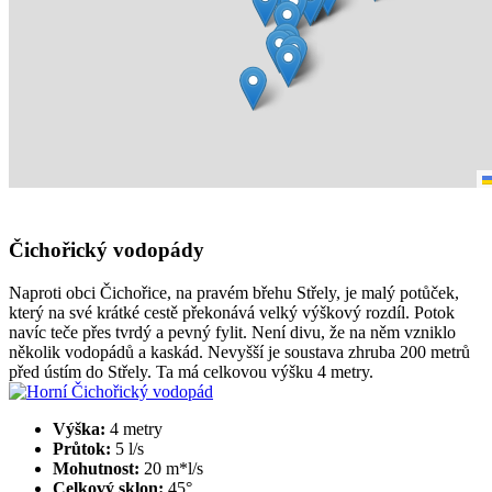
Čichořický vodopády
Naproti obci Čichořice, na pravém břehu Střely, je malý potůček,
který na své krátké cestě překonává velký výškový rozdíl. Potok
navíc teče přes tvrdý a pevný fylit. Není divu, že na něm vzniklo
několik vodopádů a kaskád. Nevyšší je soustava zhruba 200 metrů
před ústím do Střely. Ta má celkovou výšku 4 metry.
Výška:
4 metry
Průtok:
5 l/s
Mohutnost:
20 m*l/s
Celkový sklon:
45°