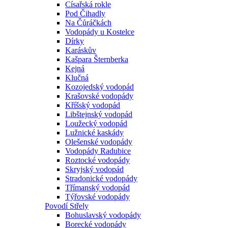
Císařská rokle
Pod Čihadly
Na Čůráčkách
Vodopády u Kostelce
Dírky
Karáskův
Kašpara Šternberka
Kejná
Klučná
Kozojedský vodopád
Krašovské vodopády
Kříšský vodopád
Libštejnský vodopád
Loužecký vodopád
Lužnické kaskády
Olešenské vodopády
Vodopády Radubice
Roztocké vodopády
Skryjský vodopád
Stradonické vodopády
Třímanský vodopád
Týřovské vodopády
Povodí Střely
Bohuslavský vodopády
Borecké vodopády