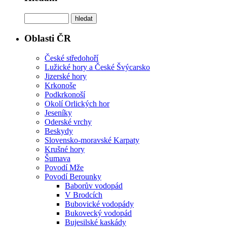
Oblasti ČR
České středohoří
Lužické hory a České Švýcarsko
Jizerské hory
Krkonoše
Podkrkonoší
Okolí Orlických hor
Jeseníky
Oderské vrchy
Beskydy
Slovensko-moravské Karpaty
Krušné hory
Šumava
Povodí Mže
Povodí Berounky
Baborův vodopád
V Brodcích
Bubovické vodopády
Bukovecký vodopád
Bujesilské kaskády