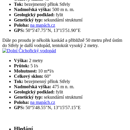
Tok:
bezejmenný přítok Střely
Nadmořská výška:
500 m n. m.
Geologický podklad:
fylit
Genetický typ:
sekundární strukturní
Poloha:
na mapách.cz
GPS:
50°5'47.75"N, 13°15'51.90"E
Dále po proudu je několik kaskád a přibližně 50 metru před ústím
do Střely je další vodopád, tentokrát vysoký 2 metry.
Výška:
2 metry
Průtok:
5 l/s
Mohutnost:
10 m*l/s
Celkový sklon:
60°
Tok:
bezejmenný přítok Střely
Nadmořská výška:
475 m n. m.
Geologický podklad:
fylit
Genetický typ:
sekundární strukturní
Poloha:
na mapách.cz
GPS:
50°5'48.55"N, 13°15'57.15"E
Hledání