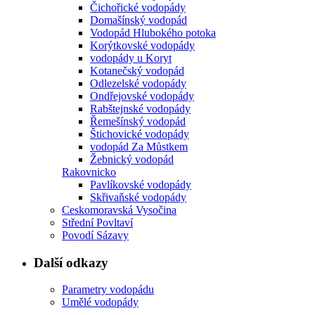
Čichořické vodopády
Domašínský vodopád
Vodopád Hlubokého potoka
Korýtkovské vodopády
vodopády u Koryt
Kotanečský vodopád
Odlezelské vodopády
Ondřejovské vodopády
Rabštejnské vodopády
Řemešínský vodopád
Štichovické vodopády
vodopád Za Můstkem
Žebnický vodopád
Rakovnicko
Pavlíkovské vodopády
Skřivaňské vodopády
Ceskomoravská Vysočina
Střední Povltaví
Povodí Sázavy
Další odkazy
Parametry vodopádu
Umělé vodopády