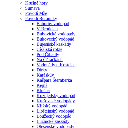
Krušné hory
Šumava
Povodí Mže
Povodí Berounky
Baborův vodopád
V Brodcích
Bubovické vodopády
Bukovecký vodopád
Bujesilské kaskády
Císařská rokle
Pod Čihadly
Na Čůráčkách
Vodopády u Kostelce
Dírky
Karáskův
Kašpara Šternberka
Kejná
Klučná
Kozojedský vodopád
Krašovské vodopády
Kříšský vodopád
Libštejnský vodopád
Loužecký vodopád
Lužnické kaskády
Olešenské vodopády