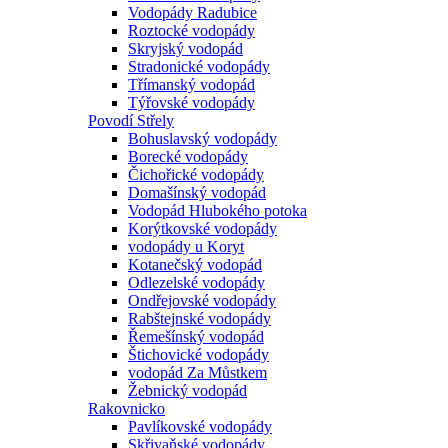
Vodopády Radubice
Roztocké vodopády
Skryjský vodopád
Stradonické vodopády
Třímanský vodopád
Týřovské vodopády
Povodí Střely
Bohuslavský vodopády
Borecké vodopády
Čichořické vodopády
Domašínský vodopád
Vodopád Hlubokého potoka
Korýtkovské vodopády
vodopády u Koryt
Kotanečský vodopád
Odlezelské vodopády
Ondřejovské vodopády
Rabštejnské vodopády
Řemešínský vodopád
Štichovické vodopády
vodopád Za Můstkem
Žebnický vodopád
Rakovnicko
Pavlíkovské vodopády
Skřivaňské vodopády