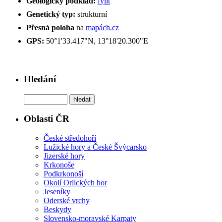
Geologický podklad:
fylit
Genetický typ:
strukturní
Přesná poloha
na
mapách.cz
GPS:
50°1'33.417"N, 13°18'20.300"E
Hledání
Oblasti ČR
České středohoří
Lužické hory a České Švýcarsko
Jizerské hory
Krkonoše
Podkrkonoší
Okolí Orlických hor
Jeseníky
Oderské vrchy
Beskydy
Slovensko-moravské Karpaty