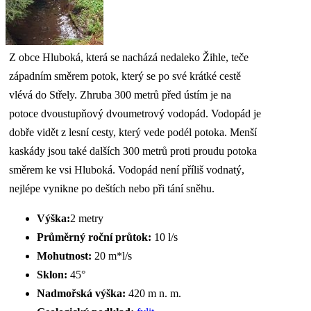
Z obce Hluboká, která se nacházá nedaleko Žihle, teče
západním směrem potok, který se po své krátké cestě
vlévá do Střely. Zhruba 300 metrů před ústím je na
potoce dvoustupňový dvoumetrový vodopád. Vodopád je
dobře vidět z lesní cesty, který vede podél potoka. Menší
kaskády jsou také dalších 300 metrů proti proudu potoka
směrem ke vsi Hluboká. Vodopád není příliš vodnatý,
nejlépe vynikne po deštích nebo při tání sněhu.
Výška:
2 metry
Průměrný roční průtok:
10 l/s
Mohutnost:
20 m*l/s
Sklon:
45°
Nadmořská výška:
420 m n. m.