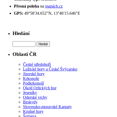
Přesná poloha
na
mapách.cz
GPS:
49°58'34.652"N, 13°46'15.646"E
Hledání
Oblasti ČR
České středohoří
Lužické hory a České Švýcarsko
Jizerské hory
Krkonoše
Podkrkonoší
Okolí Orlických hor
Jeseníky
Oderské vrchy
Beskydy
Slovensko-moravské Karpaty
Krušné hory
Šumava