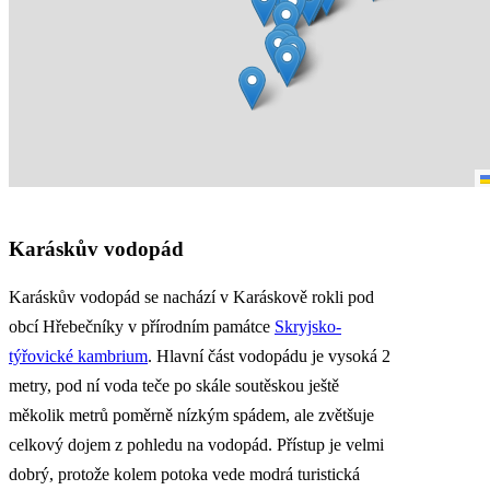
Karáskův vodopád
Karáskův vodopád se nachází v Karáskově rokli pod
obcí Hřebečníky v přírodním památce
Skryjsko-
týřovické kambrium
. Hlavní část vodopádu je vysoká 2
metry, pod ní voda teče po skále soutěskou ještě
měkolik metrů poměrně nízkým spádem, ale zvětšuje
celkový dojem z pohledu na vodopád. Přístup je velmi
dobrý, protože kolem potoka vede modrá turistická