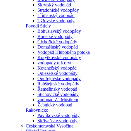
Skryjský vodopád
Stradonické vodopády
Třímanský vodopád
Týřovské vodopády
Povodí Střely
Bohuslavský vodopády
Borecké vodopády
Čichořické vodopády
Domašínský vodopád
Vodopád Hlubokého potoka
Korýtkovské vodopády
vodopády u Koryt
Kotanečský vodopád
Odlezelské vodopády
Ondřejovské vodopády
Rabštejnské vodopády
Řemešínský vodopád
Štichovické vodopády
vodopád Za Můstkem
Žebnický vodopád
Rakovnicko
Pavlíkovské vodopády
Skřivaňské vodopády
Ceskomoravská Vysočina