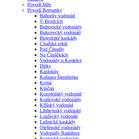
Povodí Mže
Povodí Berounky
Baborův vodopád
V Brodcích
Bubovické vodopády
Bukovecký vodopád
Bujesilské kaskády
Císařská rokle
Pod Čihadly
Na Čůráčkách
Vodopády u Kostelce
Dírky
Karáskův
Kašpara Šternberka
Kejná
Klučná
Kozojedský vodopád
Krašovské vodopády
Kříšský vodopád
Libštejnský vodopád
Loužecký vodopád
Lužnické kaskády
Olešenské vodopády
Vodopády Radubice
Roztocké vodopády