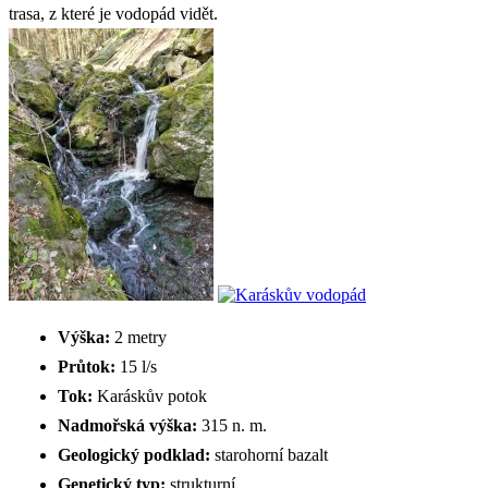
trasa, z které je vodopád vidět.
Výška:
2 metry
Průtok:
15 l/s
Tok:
Karáskův potok
Nadmořská výška:
315 n. m.
Geologický podklad:
starohorní bazalt
Genetický typ:
strukturní