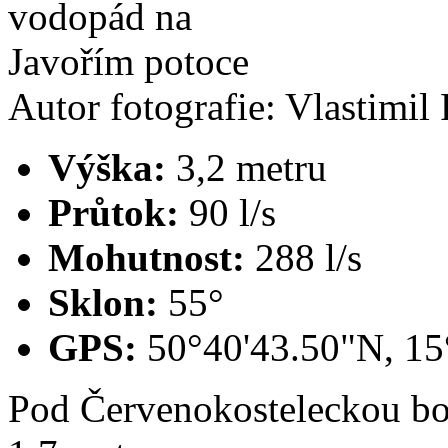
Autor fotografie: Vlastimil 
Výška:
3,2 metru
Průtok:
90 l/s
Mohutnost:
288 l/s
Sklon:
55°
GPS:
50°40'43.50"N, 15
Pod Červenokosteleckou bo