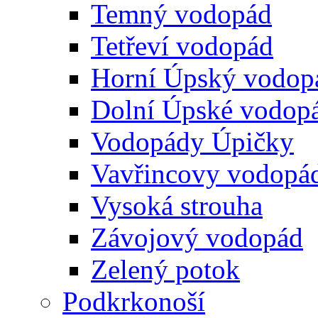
Temný vodopád
Tetřeví vodopád
Horní Úpský vodop
Dolní Úpské vodop
Vodopády Úpičky
Vavřincovy vodopá
Vysoká strouha
Závojový vodopád
Zelený potok
Podkrkonoší