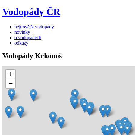
Vodopády ČR
nejnovější vodopády
novinky
o vodopádech
odkazy
Vodopády Krkonoš
+
−