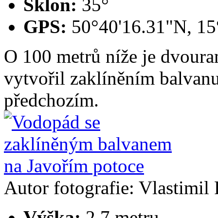
Sklon:
35°
GPS:
50°40'16.31"N, 15
O 100 metrů níže je dvoura
vytvořil zaklíněním balvan
předchozím.
Autor fotografie: Vlastimil 
Výška:
2,7 metru