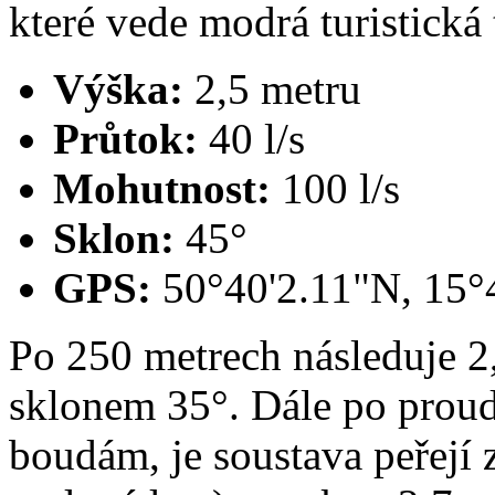
které vede modrá turistická 
Výška:
2,5 metru
Průtok:
40 l/s
Mohutnost:
100 l/s
Sklon:
45°
GPS:
50°40'2.11"N, 15°
Po 250 metrech následuje 2
sklonem 35°. Dále po pro
boudám, je soustava peřejí 