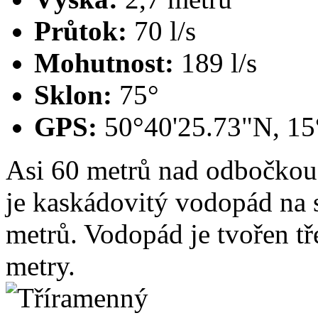
Průtok:
70 l/s
Mohutnost:
189 l/s
Sklon:
75°
GPS:
50°40'25.73"N, 15
Asi 60 metrů nad odbočko
je kaskádovitý vodopád na 
metrů. Vodopád je tvořen t
metry.