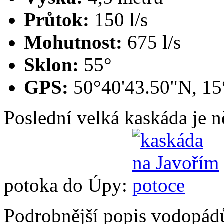
Průtok:
150 l/s
Mohutnost:
675 l/s
Sklon:
55°
GPS:
50°40'43.50"N, 15
Poslední velká kaskáda je n
potoka do Úpy:
Podrobnější popis vodopádů