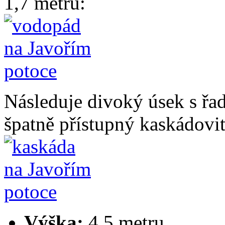
1,7 metru:
Následuje divoký úsek s řa
špatně přístupný kaskádovi
Výška:
4,5 metru