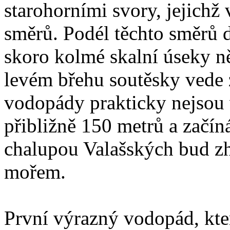
starohorními svory, jejichž 
směrů. Podél těchto směrů 
skoro kolmé skalní úseky ně
levém břehu soutěsky vede ze
vodopády prakticky nejsou 
přibližně 150 metrů a začí
chalupou Valašských bud z
mořem.
První výrazný vodopád, kte