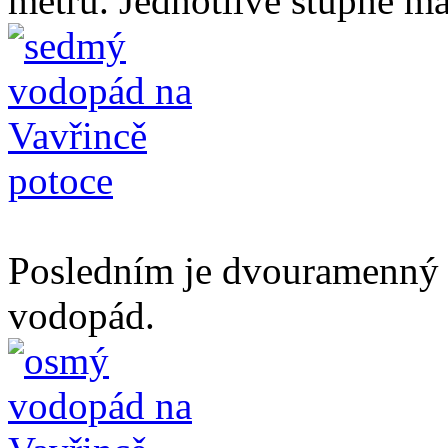
metru. Jednotlivé stupně maj
Posledním je dvouramenný 
vodopád.