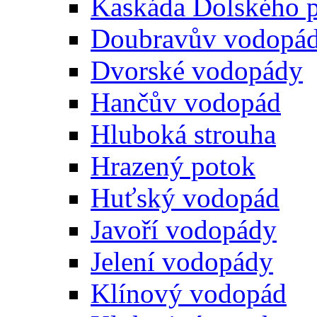
Kaskáda Dolského 
Doubravův vodopá
Dvorské vodopády
Hančův vodopád
Hluboká strouha
Hrazený potok
Huťský vodopád
Javoří vodopády
Jelení vodopády
Klínový vodopád