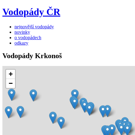
Vodopády ČR
nejnovější vodopády
novinky
o vodopádech
odkazy
Vodopády Krkonoš
+
−