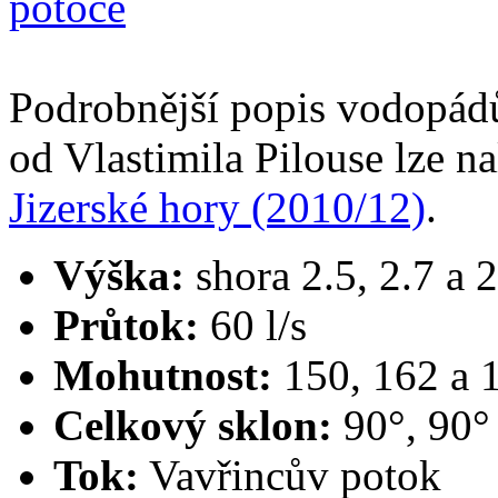
Podrobnější popis vodopádů
od Vlastimila Pilouse lze n
Jizerské hory (2010/12)
.
Výška:
shora 2.5, 2.7 a 
Průtok:
60 l/s
Mohutnost:
150, 162 a 
Celkový sklon:
90°, 90°
Tok:
Vavřincův potok