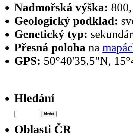
Nadmořská výška:
800,
Geologický podklad:
sv
Genetický typ:
sekundárn
Přesná poloha
na
mapác
GPS:
50°40'35.5"N, 15°
Hledání
Oblasti ČR