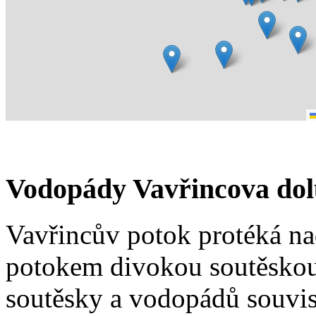
Vodopády Vavřincova dol
Vavřincův potok protéká n
potokem divokou soutěskou
soutěsky a vodopádů souvi