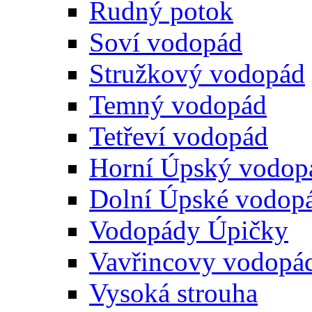
Rudný potok
Soví vodopád
Stružkový vodopád
Temný vodopád
Tetřeví vodopád
Horní Úpský vodop
Dolní Úpské vodop
Vodopády Úpičky
Vavřincovy vodopá
Vysoká strouha