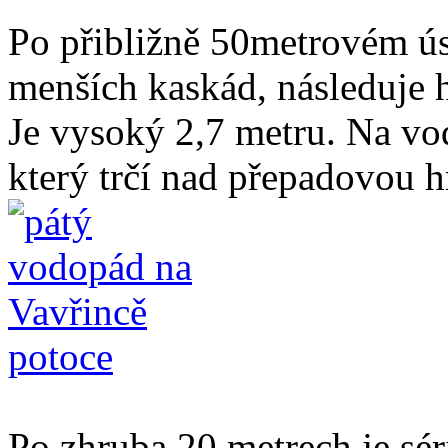
Po přibližně 50metrovém ús
menších kaskád, následuje 
Je vysoký 2,7 metru. Na vo
který trčí nad přepadovou 
Po zhruba 20 metrech je sé