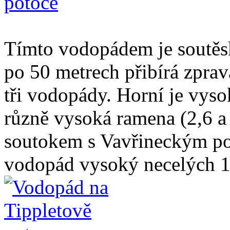
Tímto vodopádem je soutěsk
po 50 metrech přibírá zpra
tři vodopády. Horní je vys
různě vysoká ramena (2,6 a
soutokem s Vavřineckým po
vodopád vysoký necelých 1