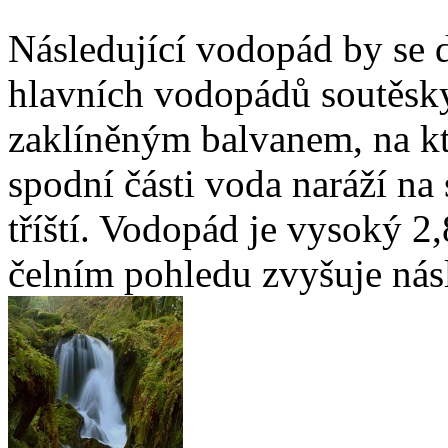
Následující vodopád by se d
hlavních vodopádů soutěsky.
zaklíněným balvanem, na kt
spodní části voda naráží na
tříští. Vodopád je vysoký 2,
čelním pohledu zvyšuje nás