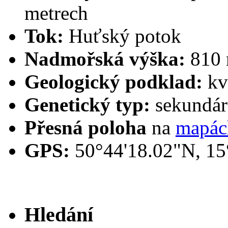
metrech
Tok:
Huťský potok
Nadmořská výška:
810 
Geologický podklad:
kv
Genetický typ:
sekundárn
Přesná poloha
na
mapác
GPS:
50°44'18.02"N, 15
Hledání