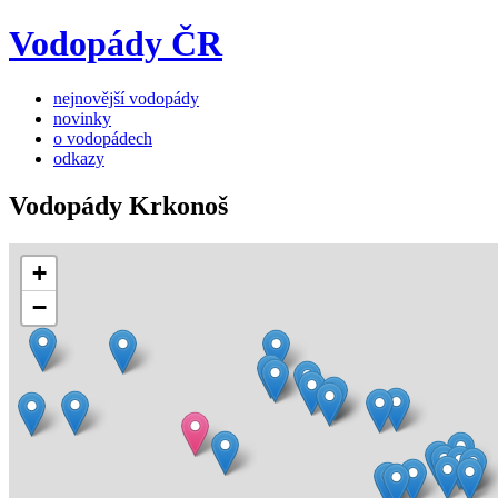
Vodopády ČR
nejnovější vodopády
novinky
o vodopádech
odkazy
Vodopády Krkonoš
+
−