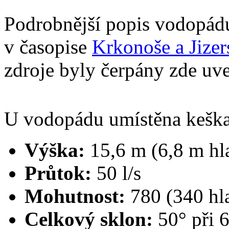
Podrobnější popis vodopádu 
v časopise
Krkonoše a Jizer
zdroje byly čerpány zde uv
U vodopádu umístěna kešk
Výška:
15,6 m (6,8 m hl
Průtok:
50 l/s
Mohutnost:
780 (340 hla
Celkový sklon:
50° při 6