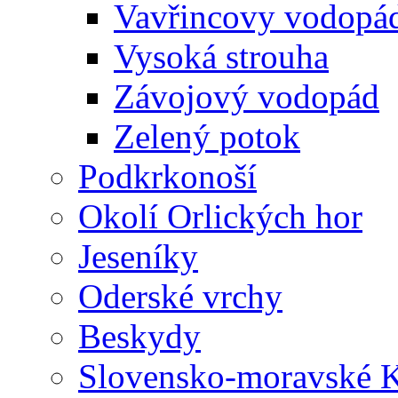
Vavřincovy vodopá
Vysoká strouha
Závojový vodopád
Zelený potok
Podkrkonoší
Okolí Orlických hor
Jeseníky
Oderské vrchy
Beskydy
Slovensko-moravské K