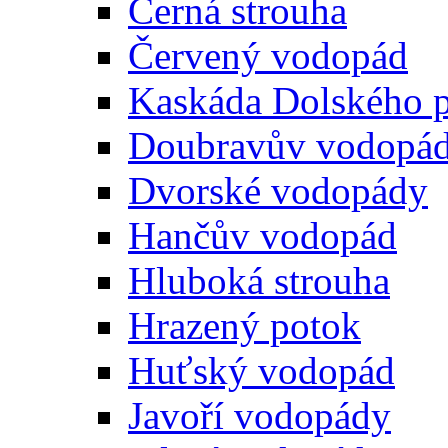
Černá strouha
Červený vodopád
Kaskáda Dolského 
Doubravův vodopá
Dvorské vodopády
Hančův vodopád
Hluboká strouha
Hrazený potok
Huťský vodopád
Javoří vodopády