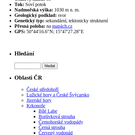
Tok:
Soví potok
Nadmořská výška:
1030 m n. m.
Geologický podklad:
svor
Genetický typ:
sekundární, tektonicky strukturní
Přesná poloha:
na
mapách.cz
GPS:
50°44'16.6"N; 15°47'27.28"E
Hledání
Oblasti ČR
České středohoří
Lužické hory a České Švýcarsko
Jizerské hory
Krkonoše
Bílé Labe
Borůvková strouha
Černohorské vodopády
Černá strouha
Červený vodopád