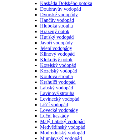
Kaskáda Dolského potoka
Doubravův vodopád
Dvorské vodopády
Hančův vodopád
Hluboká strouha
Hrazený potok
Huťský vodopád
Javoří vodopády
Jelení vodopády
Klínový vodopád
Klokotivý potok
Kotelský vodopád
Kozelský vodopád
Koulova strouha
Krahulčí vodopád
Labský vodopád
Lavinová strouha
Levínecký vodopád
Liščí vodopád
Lovecké vodopády
Luční kaskády
Malý Labský vodopád
Medvědínský vodopád
Modrodolský vodopád
Mumlavský vodopád