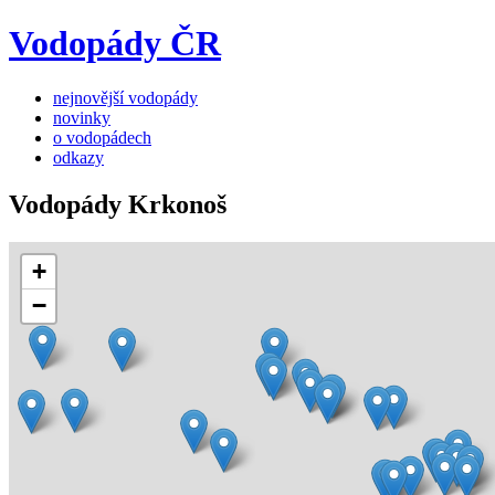
Vodopády ČR
nejnovější vodopády
novinky
o vodopádech
odkazy
Vodopády Krkonoš
+
−