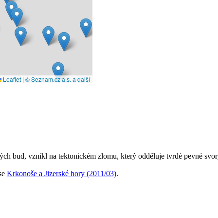
Leaflet
|
© Seznam.cz a.s. a další
ch bud, vznikl na tektonickém zlomu, který odděluje tvrdé pevné svor
ise
Krkonoše a Jizerské hory (2011/03)
.