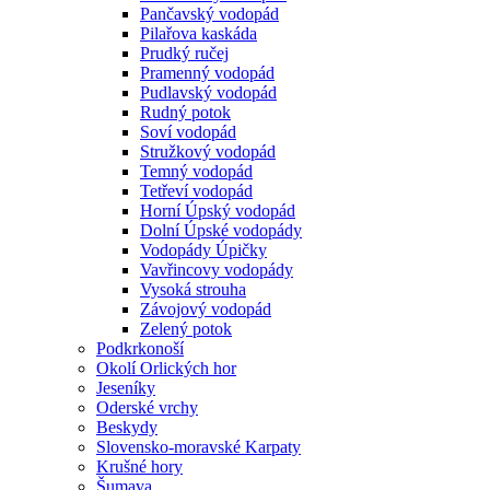
Pančavský vodopád
Pilařova kaskáda
Prudký ručej
Pramenný vodopád
Pudlavský vodopád
Rudný potok
Soví vodopád
Stružkový vodopád
Temný vodopád
Tetřeví vodopád
Horní Úpský vodopád
Dolní Úpské vodopády
Vodopády Úpičky
Vavřincovy vodopády
Vysoká strouha
Závojový vodopád
Zelený potok
Podkrkonoší
Okolí Orlických hor
Jeseníky
Oderské vrchy
Beskydy
Slovensko-moravské Karpaty
Krušné hory
Šumava