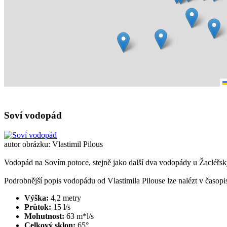
Soví vodopád
autor obrázku: Vlastimil Pilous
Vodopád na Sovím potoce, stejně jako další dva vodopády u Žacléřský
Podrobnější popis vodopádu od Vlastimila Pilouse lze nalézt v časop
Výška:
4,2 metry
Průtok:
15 l/s
Mohutnost:
63 m*l/s
Celkový sklon:
65°