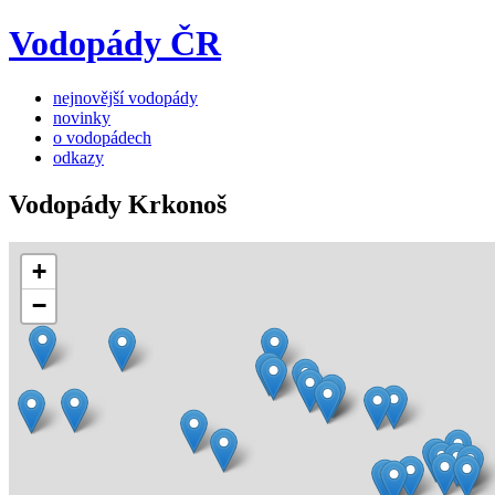
Vodopády ČR
nejnovější vodopády
novinky
o vodopádech
odkazy
Vodopády Krkonoš
+
−