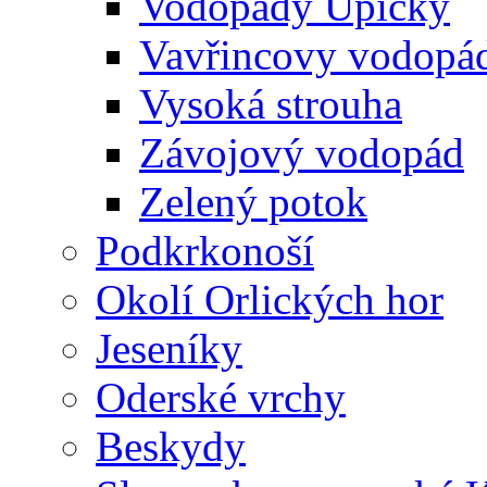
Vodopády Úpičky
Vavřincovy vodopá
Vysoká strouha
Závojový vodopád
Zelený potok
Podkrkonoší
Okolí Orlických hor
Jeseníky
Oderské vrchy
Beskydy