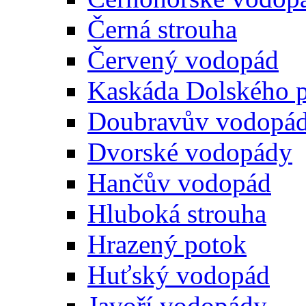
Černá strouha
Červený vodopád
Kaskáda Dolského 
Doubravův vodopá
Dvorské vodopády
Hančův vodopád
Hluboká strouha
Hrazený potok
Huťský vodopád
Javoří vodopády