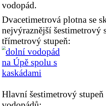
vodopád.
Dvacetimetrová plotna se sk
nejvýraznější šestimetrový 
třímetrový stupeň:
Hlavní šestimetrový stupe
vodopádů: