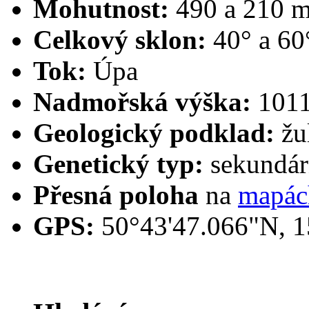
Mohutnost:
490 a 210 m
Celkový sklon:
40° a 60
Tok:
Úpa
Nadmořská výška:
1011
Geologický podklad:
žu
Genetický typ:
sekundárn
Přesná poloha
na
mapác
GPS:
50°43'47.066"N, 1