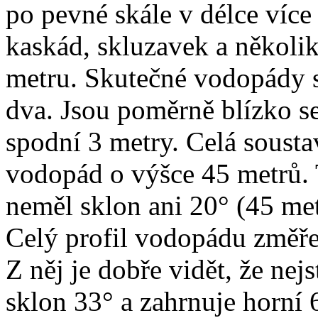
po pevné skále v délce více
kaskád, skluzavek a někol
metru. Skutečné vodopády 
dva. Jsou poměrně blízko s
spodní 3 metry. Celá soust
vodopád o výšce 45 metrů.
neměl sklon ani 20° (45 me
Celý profil vodopádu změř
Z něj je dobře vidět, že nej
sklon 33° a zahrnuje horní