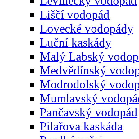
Levínecký vodopád
Liščí vodopád
Lovecké vodopády
Luční kaskády
Malý Labský vodop
Medvědínský vodo
Modrodolský vodo
Mumlavský vodopá
Pančavský vodopád
Pilařova kaskáda