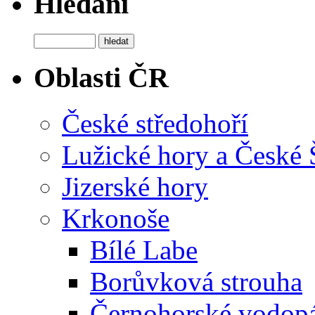
Hledání
Oblasti ČR
České středohoří
Lužické hory a České
Jizerské hory
Krkonoše
Bílé Labe
Borůvková strouha
Černohorské vodop