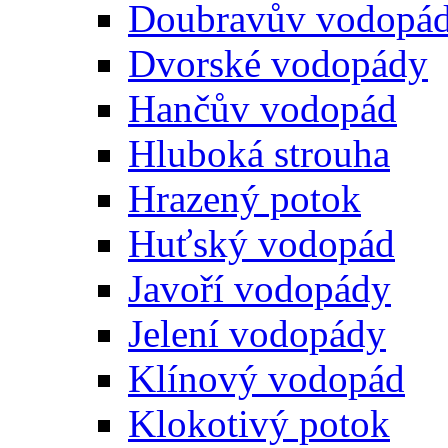
Doubravův vodopá
Dvorské vodopády
Hančův vodopád
Hluboká strouha
Hrazený potok
Huťský vodopád
Javoří vodopády
Jelení vodopády
Klínový vodopád
Klokotivý potok