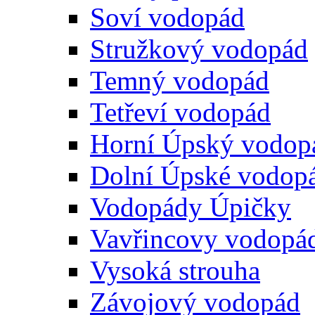
Soví vodopád
Stružkový vodopád
Temný vodopád
Tetřeví vodopád
Horní Úpský vodop
Dolní Úpské vodop
Vodopády Úpičky
Vavřincovy vodopá
Vysoká strouha
Závojový vodopád