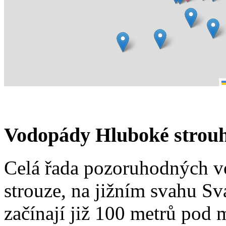
Vodopády Hluboké strou
Celá řada pozoruhodných v
strouze, na jižním svahu S
začínají již 100 metrů pod m