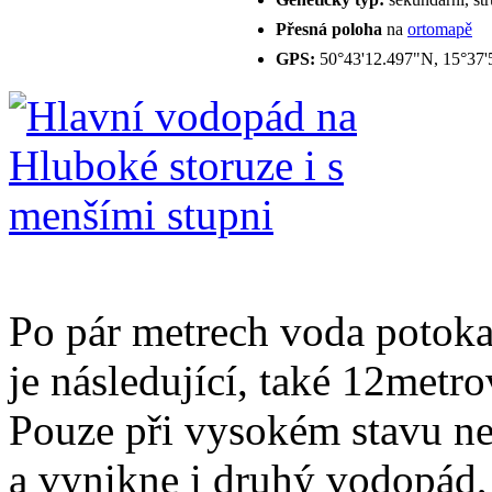
Přesná poloha
na
ortomapě
GPS:
50°43'12.497"N, 15°37'
Po pár metrech voda potoka 
je následující, také 12metr
Pouze při vysokém stavu ne
a vynikne i druhý vodopád, 