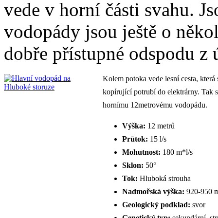
vede v horní části svahu. Js
vodopády jsou ještě o někol
dobře přístupné odspodu z ú
Kolem potoka vede lesní cesta, která
kopírující potrubí do elektrárny. Tak s
hornímu 12metrovému vodopádu.
Výška:
12 metrů
Průtok:
15 l/s
Mohutnost:
180 m*l/s
Sklon:
50°
Tok:
Hluboká strouha
Nadmořská výška:
920-950 m
Geologický podklad:
svor
Genetický typ:
sekundární, str