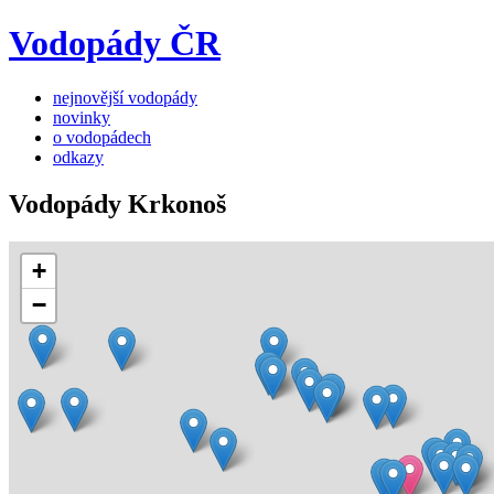
Vodopády ČR
nejnovější vodopády
novinky
o vodopádech
odkazy
Vodopády Krkonoš
+
−