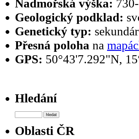
Nadmořská výška:
730-
Geologický podklad:
sv
Genetický typ:
sekundárn
Přesná poloha
na
mapác
GPS:
50°43'7.292"N, 15
Hledání
Oblasti ČR