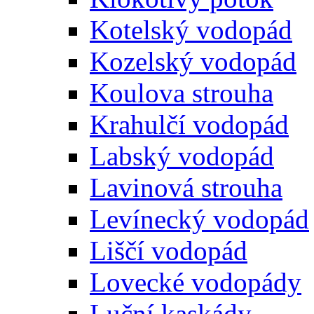
Kotelský vodopád
Kozelský vodopád
Koulova strouha
Krahulčí vodopád
Labský vodopád
Lavinová strouha
Levínecký vodopád
Liščí vodopád
Lovecké vodopády
Luční kaskády