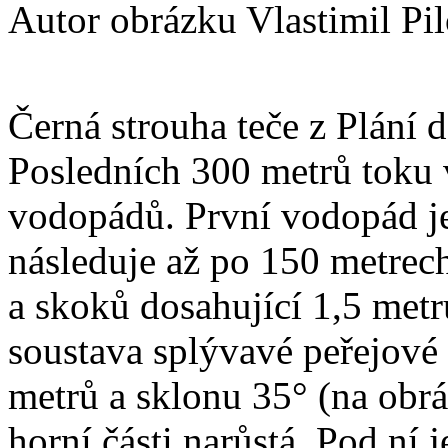
Autor obrázku Vlastimil Pi
Černá strouha teče z Plání 
Posledních 300 metrů toku 
vodopádů. První vodopád je
následuje až po 150 metrech
a skoků dosahující 1,5 metr
soustava splývavé peřejové
metrů a sklonu 35° (na obrá
horní části narůstá. Pod ní j