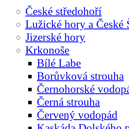
České středohoří
Lužické hory a České
Jizerské hory
Krkonoše
Bílé Labe
Borůvková strouha
Černohorské vodop
Černá strouha
Červený vodopád
Kaskáda Dolského 