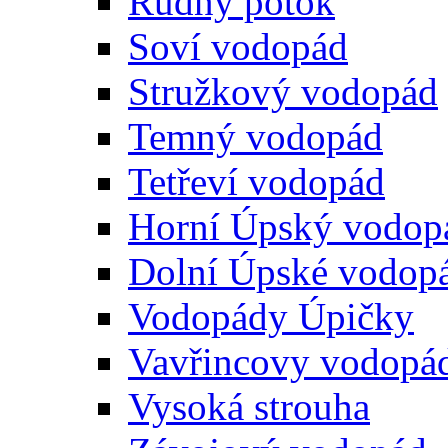
Rudný potok
Soví vodopád
Stružkový vodopád
Temný vodopád
Tetřeví vodopád
Horní Úpský vodop
Dolní Úpské vodop
Vodopády Úpičky
Vavřincovy vodopá
Vysoká strouha