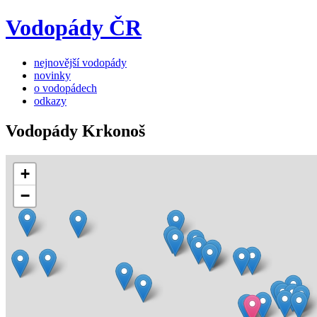
Vodopády ČR
nejnovější vodopády
novinky
o vodopádech
odkazy
Vodopády Krkonoš
+
−