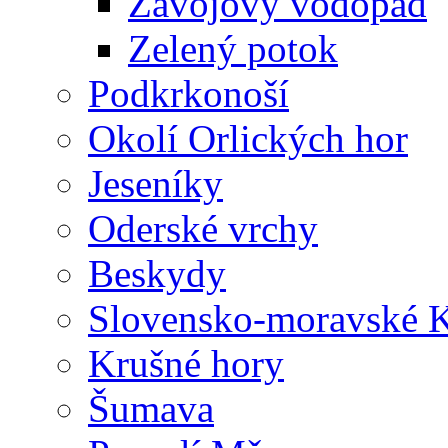
Závojový vodopád
Zelený potok
Podkrkonoší
Okolí Orlických hor
Jeseníky
Oderské vrchy
Beskydy
Slovensko-moravské K
Krušné hory
Šumava