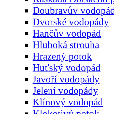
Doubravův vodopá
Dvorské vodopády
Hančův vodopád
Hluboká strouha
Hrazený potok
Huťský vodopád
Javoří vodopády
Jelení vodopády
Klínový vodopád
Klokotivý potok