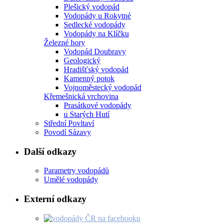
Plešický vodopád
Vodopády u Rokytné
Sedlecké vodopády
Vodopády na Klíčku
Železné hory
Vodopád Doubravy
Geologický
Hradišťský vodopád
Kamenný potok
Vojnoměstecký vodopád
Křemešnická vrchovina
Prasátkové vodopády
u Starých Hutí
Střední Povltaví
Povodí Sázavy
Další odkazy
Parametry vodopádů
Umělé vodopády
Externí odkazy