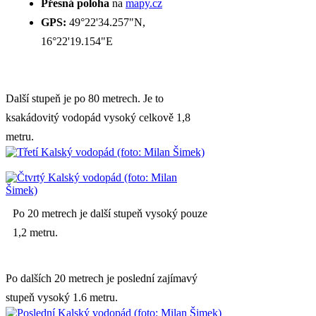
Přesná poloha
na
mapy.cz
GPS:
49°22'34.257"N,
16°22'19.154"E
Další stupeň je po 80 metrech. Je to
ksakádovitý vodopád vysoký celkově 1,8
metru.
Po 20 metrech je další stupeň vysoký pouze
1,2 metru.
Po dalších 20 metrech je poslední zajímavý
stupeň vysoký 1.6 metru.