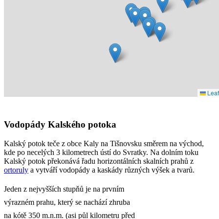
Leaf
Vodopády Kalského potoka
Kalský potok teče z obce Kaly na Tišnovsku směrem na východ,
kde po necelých 3 kilometrech ústí do Svratky. Na dolním toku
Kalský potok překonává řadu horizontálních skalních prahů z
ortoruly
a vytváří vodopády a kaskády různých výšek a tvarů.
Jeden z nejvyšších stupňů je na prvním
výrazném prahu, který se nachází zhruba
na kótě 350 m.n.m. (asi půl kilometru před