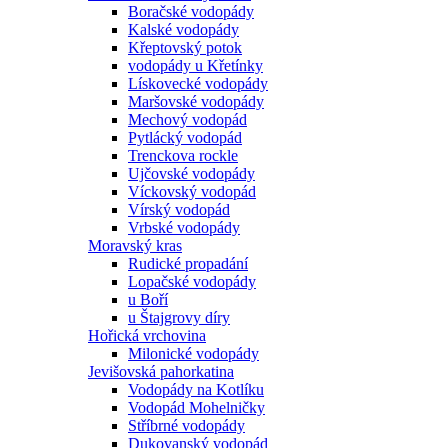
Boračské vodopády
Kalské vodopády
Křeptovský potok
vodopády u Křetínky
Lískovecké vodopády
Maršovské vodopády
Mechový vodopád
Pytlácký vodopád
Trenckova rockle
Ujčovské vodopády
Víckovský vodopád
Vírský vodopád
Vrbské vodopády
Moravský kras
Rudické propadání
Lopačské vodopády
u Boří
u Štajgrovy díry
Hořická vrchovina
Milonické vodopády
Jevišovská pahorkatina
Vodopády na Kotlíku
Vodopád Mohelničky
Stříbrné vodopády
Dukovanský vodopád