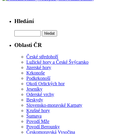
Hledání
Oblasti ČR
České středohoří
Lužické hory a České Švýcarsko
Jizerské hory
Krkonoše
Podkrkonoší
Okolí Orlických hor
Jeseníky
Oderské vrchy
Beskydy
Slovensko-moravské Karpaty
Krušné hory
Šumava
Povodí Mže
Povodí Berounky
Českomoravská Vysočina