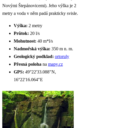
Novými Štepánovicemi). Jeho výška je 2
metry a voda v něm padá prakticky svisle.
Výška:
2 metry
Průtok:
20 l/s
Mohutnost:
40 m*l/s
Nadmořská výška:
350 m n. m.
Geologický podklad:
ortoruly
Přesná poloha
na
mapy.cz
GPS:
49°22'33.088"N,
16°22'16.064"E