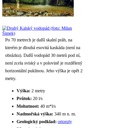
Po 70 metrech je další skalní práh, na
kterém je dlouhá esovitá kaskáda (není na
obrázku). Další vodopád 30 metrů pod ní,
není zcela sviský a v polovině je rozdělený
horizontální puklinou. Jeho výška je opět 2
metry.
Výška:
2 metry
Průtok:
20 l/s
Mohutnost:
40 m*l/s
Nadmořská výška:
340 m n. m.
Geologický podklad:
ortoruly