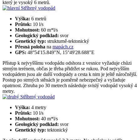
který je vysoký 6 metrů.
Výška:
6 metrů
Průtok:
10 l/s
Mohutnost:
60 m*l/s
Geologický podklad:
svor
Genetický typ:
strukturně-tektonický
Přesná poloha
na
mapách.cz
GPS:
48°54'15.849"N, 15°49'28.688"E
Přístup k nejvyššímu vodopádu odshora z vesnice vyžaduje chůzi
strmým terénem, občas je třeba přidržet se rukou. Pod nejvyšším
vodopádem jsou ale další vodopády a cesta k nim je ještě náročnější.
Postup po strmých stěnách je poměrně nebezpečný a vyžaduje
opatrnost. Zhruba po 30 metrech následuje svislý vodopád vysoký 4
metry.
Výška:
4 metry
Průtok:
10 l/s
Mohutnost:
40 m*l/s
Geologický podklad:
svor
Genetický typ:
tektonický