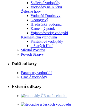
Sedlecké vodopády
Vodopády na Klíčku
Železné hory
Vodopád Doubravy
Geologický
Hradišťský vodopád
Kamenný potok
Vojnoměstecký vodopád
Křemešnická vrchovina
Prasátkové vodopády
u Starých Hutí
Střední Povltaví
Povodí Sázavy
Další odkazy
Parametry vodopádů
Umělé vodopády
Externí odkazy