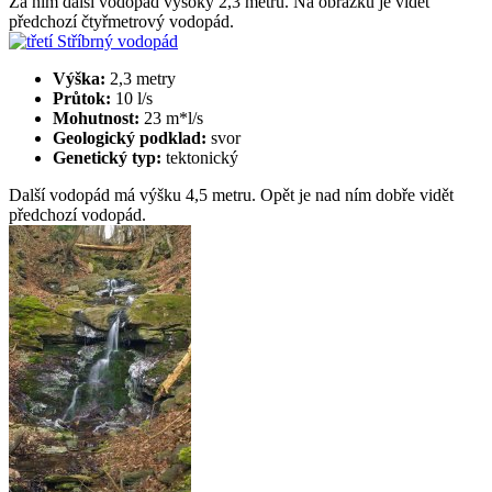
Za ním další vodopád vysoký 2,3 metru. Na obrázku je vidět
předchozí čtyřmetrový vodopád.
Výška:
2,3 metry
Průtok:
10 l/s
Mohutnost:
23 m*l/s
Geologický podklad:
svor
Genetický typ:
tektonický
Další vodopád má výšku 4,5 metru. Opět je nad ním dobře vidět
předchozí vodopád.