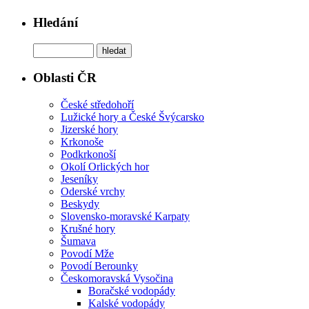
Hledání
Oblasti ČR
České středohoří
Lužické hory a České Švýcarsko
Jizerské hory
Krkonoše
Podkrkonoší
Okolí Orlických hor
Jeseníky
Oderské vrchy
Beskydy
Slovensko-moravské Karpaty
Krušné hory
Šumava
Povodí Mže
Povodí Berounky
Českomoravská Vysočina
Boračské vodopády
Kalské vodopády