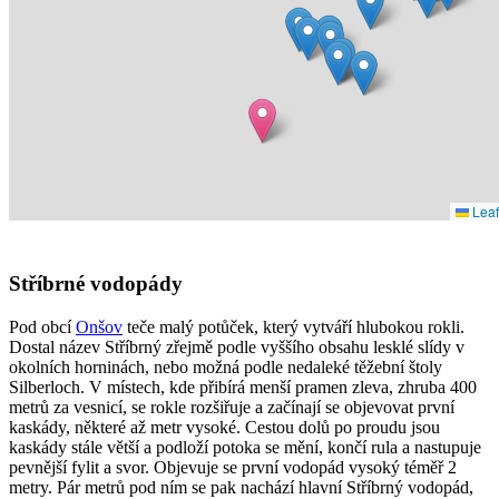
Leaf
Stříbrné vodopády
Pod obcí
Onšov
teče malý potůček, který vytváří hlubokou rokli.
Dostal název Stříbrný zřejmě podle vyššího obsahu lesklé slídy v
okolních horninách, nebo možná podle nedaleké těžební štoly
Silberloch. V místech, kde přibírá menší pramen zleva, zhruba 400
metrů za vesnicí, se rokle rozšiřuje a začínají se objevovat první
kaskády, některé až metr vysoké. Cestou dolů po proudu jsou
kaskády stále větší a podloží potoka se mění, končí rula a nastupuje
pevnější fylit a svor. Objevuje se první vodopád vysoký téměř 2
metry. Pár metrů pod ním se pak nachází hlavní Stříbrný vodopád,