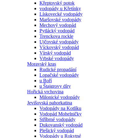
Křeptovský potok
vodopády u Křetínky
Lískovecké vodopády
Maršovské vodopády
Mechový vodopád
Pytlácký vodopád
Trenckova rockle
Ujčovské vodopády
Víckovský vodopád
Vírský vodopád
Vrbské vodopády
Moravský kras
Rudické propadání
Lopačské vodopády
u Boří
u Štajgrovy díry
Hořická vrchovina
Milonické vodopády
Jevišovská pahorkatina
Vodopády na Kotlíku
Vodopád Mohelničky
Stříbrné vodopády
Dukovanský vodopád
Plešický vodopád
Vodopády u Rokytné