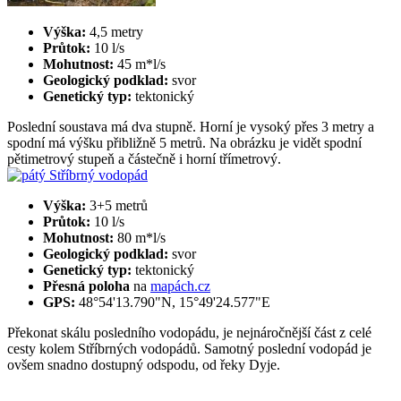
Výška:
4,5 metry
Průtok:
10 l/s
Mohutnost:
45 m*l/s
Geologický podklad:
svor
Genetický typ:
tektonický
Poslední soustava má dva stupně. Horní je vysoký přes 3 metry a
spodní má výšku přibližně 5 metrů. Na obrázku je vidět spodní
pětimetrový stupeň a částečně i horní třímetrový.
Výška:
3+5 metrů
Průtok:
10 l/s
Mohutnost:
80 m*l/s
Geologický podklad:
svor
Genetický typ:
tektonický
Přesná poloha
na
mapách.cz
GPS:
48°54'13.790"N, 15°49'24.577"E
Překonat skálu posledního vodopádu, je nejnáročnější část z celé
cesty kolem Stříbrných vodopádů. Samotný poslední vodopád je
ovšem snadno dostupný odspodu, od řeky Dyje.