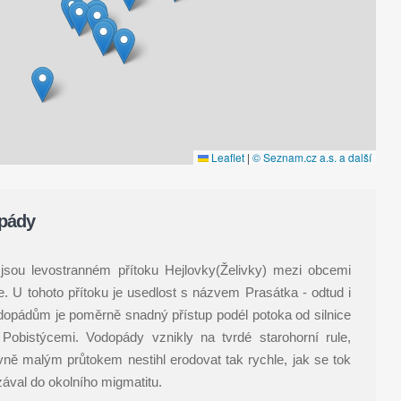
Leaflet
|
© Seznam.cz a.s. a další
pády
jsou levostranném přítoku Hejlovky(Želivky) mezi obcemi
. U tohoto přítoku je usedlost s názvem Prasátka - odtud i
opádům je poměrně snadný přístup podél potoka od silnice
Pobistýcemi. Vodopády vznikly na tvrdé starohorní rule,
ivně malým průtokem nestihl erodovat tak rychle, jak se tok
zával do okolního migmatitu.