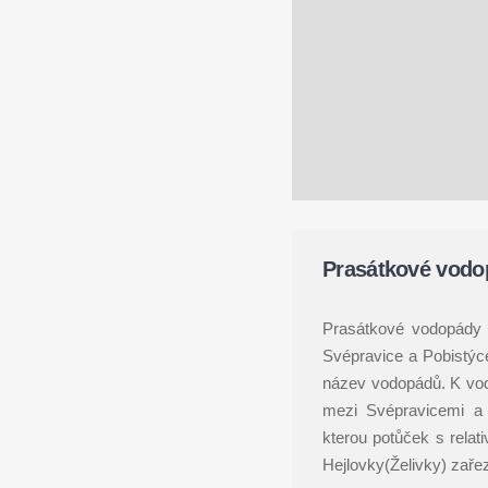
Prasátkové vodo
Prasátkové vodopády 
Svépravice a Pobistýce
název vodopádů. K vod
mezi Svépravicemi a 
kterou potůček s relat
Hejlovky(Želivky) zaře