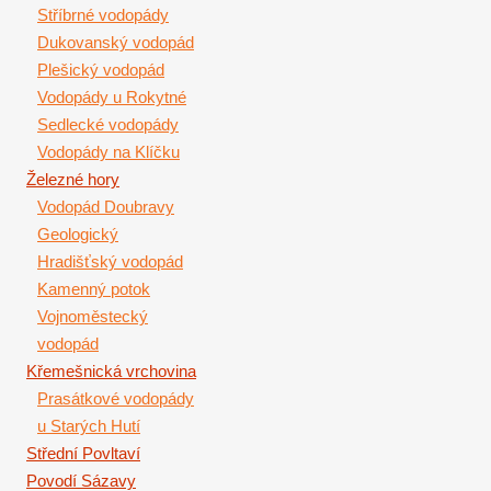
Stříbrné vodopády
Dukovanský vodopád
Plešický vodopád
Vodopády u Rokytné
Sedlecké vodopády
Vodopády na Klíčku
Železné hory
Vodopád Doubravy
Geologický
Hradišťský vodopád
Kamenný potok
Vojnoměstecký
vodopád
Křemešnická vrchovina
Prasátkové vodopády
u Starých Hutí
Střední Povltaví
Povodí Sázavy