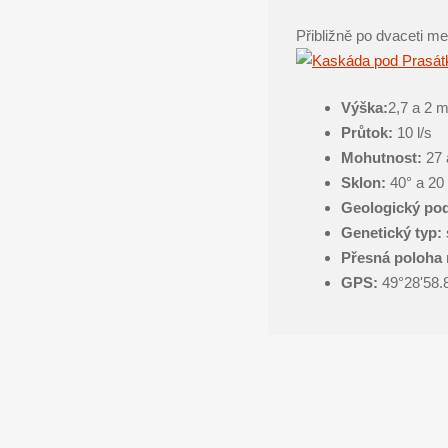
Přibližně po dvaceti m
Výška:
2,7 a 2 m
Průtok:
10 l/s
Mohutnost:
27 
Sklon:
40° a 20 
Geologický pod
Genetický typ:
Přesná poloha
GPS:
49°28'58.