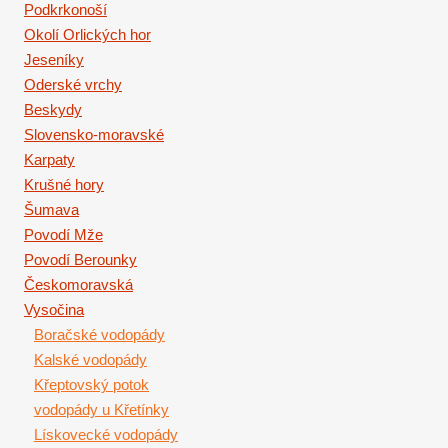
Podkrkonoší
Okolí Orlických hor
Jeseníky
Oderské vrchy
Beskydy
Slovensko-moravské
Karpaty
Krušné hory
Šumava
Povodí Mže
Povodí Berounky
Českomoravská
Vysočina
Boračské vodopády
Kalské vodopády
Křeptovský potok
vodopády u Křetínky
Lískovecké vodopády