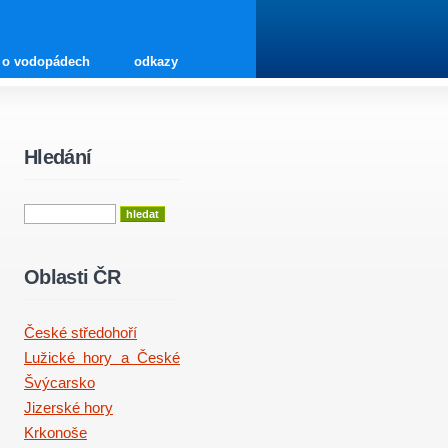
o vodopádech
odkazy
Hledání
Oblasti ČR
České středohoří
Lužické hory a České
Švýcarsko
Jizerské hory
Krkonoše