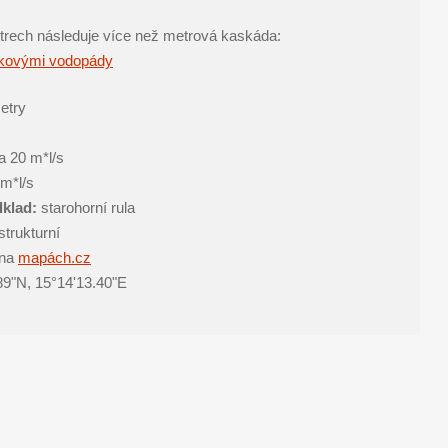
etrech následuje více než metrová kaskáda:
etry
a 20 m*l/s
m*l/s
klad:
starohorní rula
strukturní
na
mapách.cz
89"N, 15°14'13.40"E