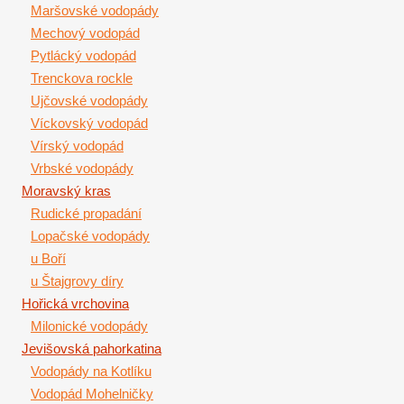
Maršovské vodopády
Mechový vodopád
Pytlácký vodopád
Trenckova rockle
Ujčovské vodopády
Víckovský vodopád
Vírský vodopád
Vrbské vodopády
Moravský kras
Rudické propadání
Lopačské vodopády
u Boří
u Štajgrovy díry
Hořická vrchovina
Milonické vodopády
Jevišovská pahorkatina
Vodopády na Kotlíku
Vodopád Mohelničky