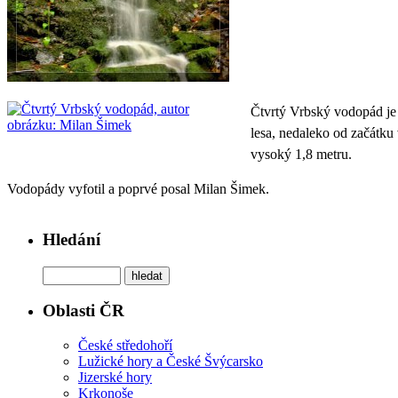
Čtvrtý Vrbský vodopád je
lesa, nedaleko od začátku 
vysoký 1,8 metru.
Vodopády vyfotil a poprvé posal Milan Šimek.
Hledání
Oblasti ČR
České středohoří
Lužické hory a České Švýcarsko
Jizerské hory
Krkonoše