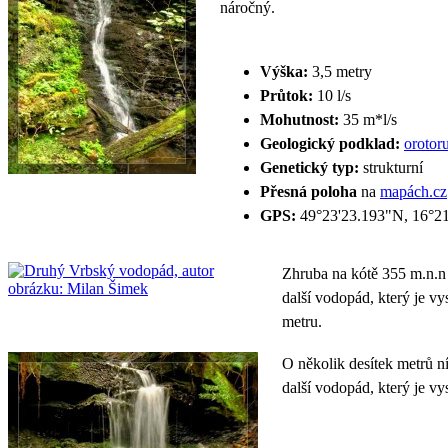
náročný.
Výška:
3,5 metry
Průtok:
10 l/s
Mohutnost:
35 m*l/s
Geologický podklad:
orotor
Genetický typ:
strukturní
Přesná poloha
na
mapách.cz
GPS:
49°23'23.193"N, 16°2
Zhruba na kótě 355 m.n.n 
další vodopád, který je vy
metru.
O několik desítek metrů n
další vodopád, který je vy