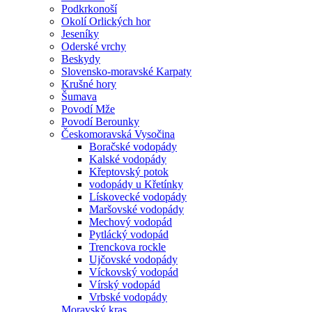
Podkrkonoší
Okolí Orlických hor
Jeseníky
Oderské vrchy
Beskydy
Slovensko-moravské Karpaty
Krušné hory
Šumava
Povodí Mže
Povodí Berounky
Českomoravská Vysočina
Boračské vodopády
Kalské vodopády
Křeptovský potok
vodopády u Křetínky
Lískovecké vodopády
Maršovské vodopády
Mechový vodopád
Pytlácký vodopád
Trenckova rockle
Ujčovské vodopády
Víckovský vodopád
Vírský vodopád
Vrbské vodopády
Moravský kras