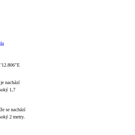
ula
1'12.806"E
je nachází
soký 1,7
íže se nachází
soký 2 metry.