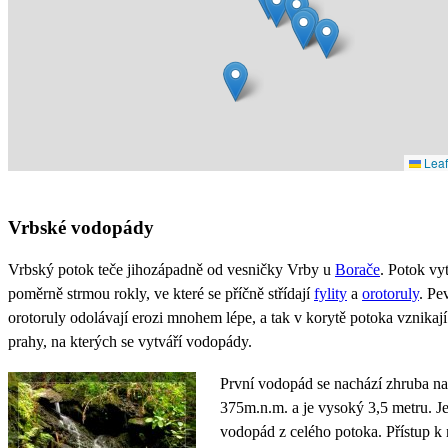
Leaf
Vrbské vodopády
Vrbský potok teče jihozápadně od vesničky Vrby u
Borače
. Potok vy
poměrně strmou rokly, ve které se příčně střídají
fylity
a
orotoruly
. Pe
orotoruly odolávají erozi mnohem lépe, a tak v korytě potoka vznikají
prahy, na kterých se vytváří vodopády.
První vodopád se nachází zhruba na
375m.n.m. a je vysoký 3,5 metru. Je
vodopád z celého potoka. Přístup k