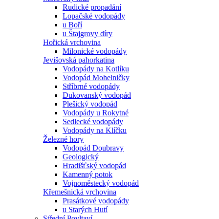
Rudické propadání
Lopačské vodopády
u Boří
u Štajgrovy díry
Hořická vrchovina
Milonické vodopády
Jevišovská pahorkatina
Vodopády na Kotlíku
Vodopád Mohelničky
Stříbrné vodopády
Dukovanský vodopád
Plešický vodopád
Vodopády u Rokytné
Sedlecké vodopády
Vodopády na Klíčku
Železné hory
Vodopád Doubravy
Geologický
Hradišťský vodopád
Kamenný potok
Vojnoměstecký vodopád
Křemešnická vrchovina
Prasátkové vodopády
u Starých Hutí
Střední Povltaví