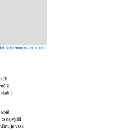
let
|
© Seznam.cz a.s. a další
tváří
vnější
 skalní
 kótě
 to nejvyšší
 němu je však