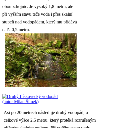
obou zdrojnic. Je vysoký 1,8 metru, ale
při vyšším stavu teče voda i přes skalní
stupeň nad vodopádem, který mu přidává
další 0,5 metru.
Asi po 20 metrech následuje druhý vodopád, o
celkové výšce 2,5 metru, který protéká rozrušeným
příčným skalním prahem. Při vyšším stavu vody