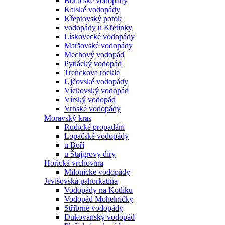
Boračské vodopády
Kalské vodopády
Křeptovský potok
vodopády u Křetínky
Lískovecké vodopády
Maršovské vodopády
Mechový vodopád
Pytlácký vodopád
Trenckova rockle
Ujčovské vodopády
Víckovský vodopád
Vírský vodopád
Vrbské vodopády
Moravský kras
Rudické propadání
Lopačské vodopády
u Boří
u Štajgrovy díry
Hořická vrchovina
Milonické vodopády
Jevišovská pahorkatina
Vodopády na Kotlíku
Vodopád Mohelničky
Stříbrné vodopády
Dukovanský vodopád