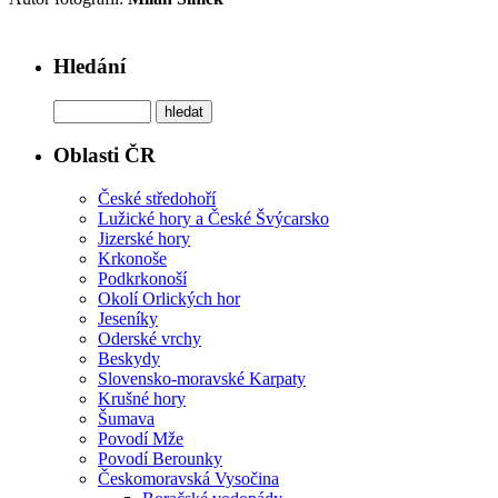
Hledání
Oblasti ČR
České středohoří
Lužické hory a České Švýcarsko
Jizerské hory
Krkonoše
Podkrkonoší
Okolí Orlických hor
Jeseníky
Oderské vrchy
Beskydy
Slovensko-moravské Karpaty
Krušné hory
Šumava
Povodí Mže
Povodí Berounky
Českomoravská Vysočina