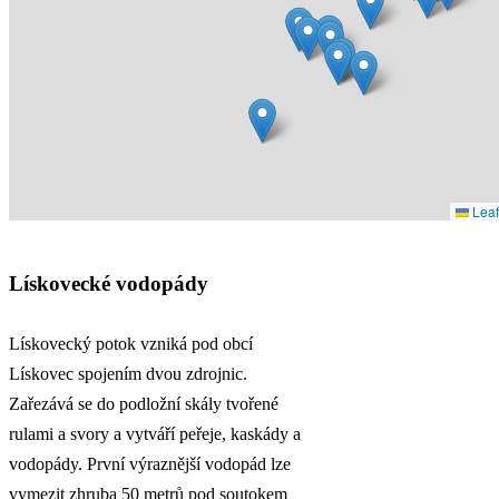
Leaf
Lískovecké vodopády
Lískovecký potok vzniká pod obcí
Lískovec spojením dvou zdrojnic.
Zařezává se do podložní skály tvořené
rulami a svory a vytváří peřeje, kaskády a
vodopády. První výraznější vodopád lze
vymezit zhruba 50 metrů pod soutokem