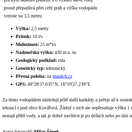
proud přepadává přes celý práh a výška vodopádu
vzroste na 3,5 metru.
Výška:
2,5 metry
Průtok:
10 l/s
Mohutnost:
25 m*l/s
Nadmořská výška:
430 m n. m.
Geologický podklad:
rula
Genetický typ:
tektonický
Přesná poloha:
na
mapách.cz
GPS:
49°28'37.635"N, 16°19'27.239"E
Za tímto vodopádem následují ještě další kaskády a peřeje až k soutoku
tekoucí z pod obce Kovářová. Žádný z nich ale nepřesahuje výšku 1
nemají příliš vody, a tak je dobré navštívit je po deštích nebo po tání 
Autor fotografií:
Milan Šimek