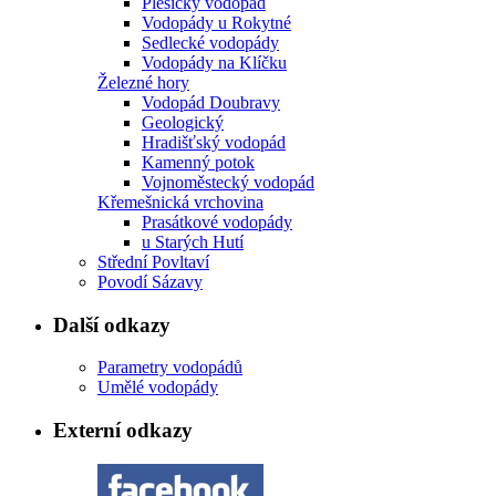
Plešický vodopád
Vodopády u Rokytné
Sedlecké vodopády
Vodopády na Klíčku
Železné hory
Vodopád Doubravy
Geologický
Hradišťský vodopád
Kamenný potok
Vojnoměstecký vodopád
Křemešnická vrchovina
Prasátkové vodopády
u Starých Hutí
Střední Povltaví
Povodí Sázavy
Další odkazy
Parametry vodopádů
Umělé vodopády
Externí odkazy