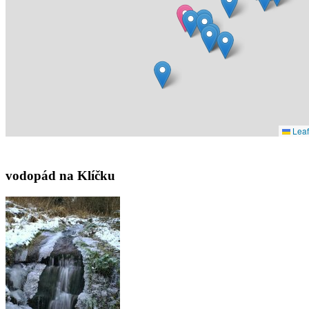
Leaf
vodopád na Klíčku