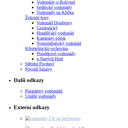
Vodopády u Rokytné
Sedlecké vodopády
Vodopády na Klíčku
Železné hory
Vodopád Doubravy
Geologický
Hradišťský vodopád
Kamenný potok
Vojnoměstecký vodopád
Křemešnická vrchovina
Prasátkové vodopády
u Starých Hutí
Střední Povltaví
Povodí Sázavy
Další odkazy
Parametry vodopádů
Umělé vodopády
Externí odkazy