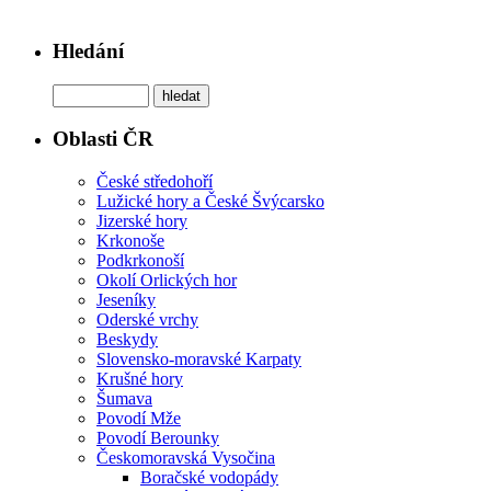
Hledání
Oblasti ČR
České středohoří
Lužické hory a České Švýcarsko
Jizerské hory
Krkonoše
Podkrkonoší
Okolí Orlických hor
Jeseníky
Oderské vrchy
Beskydy
Slovensko-moravské Karpaty
Krušné hory
Šumava
Povodí Mže
Povodí Berounky
Českomoravská Vysočina
Boračské vodopády