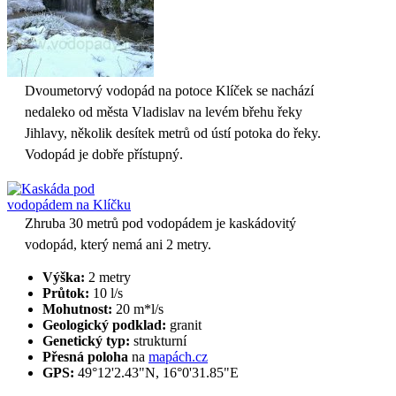
Dvoumetorvý vodopád na potoce Klíček se nachází
nedaleko od města Vladislav na levém břehu řeky
Jihlavy, několik desítek metrů od ústí potoka do řeky.
Vodopád je dobře přístupný.
Zhruba 30 metrů pod vodopádem je kaskádovitý
vodopád, který nemá ani 2 metry.
Výška:
2 metry
Průtok:
10 l/s
Mohutnost:
20 m*l/s
Geologický podklad:
granit
Genetický typ:
strukturní
Přesná poloha
na
mapách.cz
GPS:
49°12'2.43"N, 16°0'31.85"E