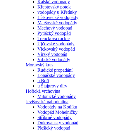
Kalské vodopády
Křeptovský potok
vodopády u Křetínky
Lískovecké vodopády
Maršovské vodopády
Mechový vodopád
Pytlácký vodopád
Trenckova rockle
Ujčovské vodopády
Víckovský vodopád
Vírský vodopád
Vrbské vodopády
Moravský kras
Rudické propadání
Lopačské vodopády
u Boří
u Štajgrovy díry
Hořická vrchovina
Milonické vodopády
Jevišovská pahorkatina
Vodopády na Kotlíku
Vodopád Mohelničky
Stříbrné vodopády
Dukovanský vodopád
Plešický vodopád