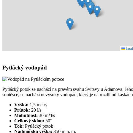
Leaf
Pytlácký vodopád
Pytlácký potok se nachází na pravém svahu Svitavy u Adamova. Jeho 
soutěsce, se nachází nevysoký vodopád, který je na rozdíl od kaskád 
Výška:
1,5 metry
Průtok:
20 l/s
Mohutnost:
30 m*l/s
Celkový sklon:
50°
Tok:
Pytlácký potok
Nadmořská výška:
350 m n. m.