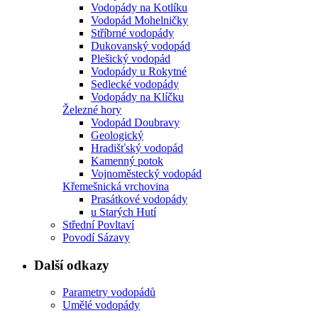
Vodopády na Kotlíku
Vodopád Mohelničky
Stříbrné vodopády
Dukovanský vodopád
Plešický vodopád
Vodopády u Rokytné
Sedlecké vodopády
Vodopády na Klíčku
Železné hory
Vodopád Doubravy
Geologický
Hradišťský vodopád
Kamenný potok
Vojnoměstecký vodopád
Křemešnická vrchovina
Prasátkové vodopády
u Starých Hutí
Střední Povltaví
Povodí Sázavy
Další odkazy
Parametry vodopádů
Umělé vodopády