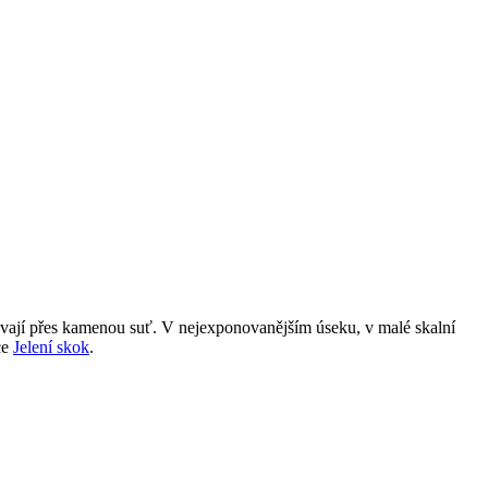
ávají přes kamenou suť. V nejexponovanějším úseku, v malé skalní
ce
Jelení skok
.