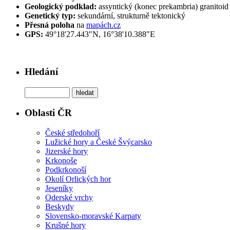
Geologický podklad:
assyntický (konec prekambria) granitoid 
Genetický typ:
sekundární, strukturně tektonický
Přesná poloha
na
mapách.cz
GPS:
49°18'27.443"N, 16°38'10.388"E
Hledání
Oblasti ČR
České středohoří
Lužické hory a České Švýcarsko
Jizerské hory
Krkonoše
Podkrkonoší
Okolí Orlických hor
Jeseníky
Oderské vrchy
Beskydy
Slovensko-moravské Karpaty
Krušné hory