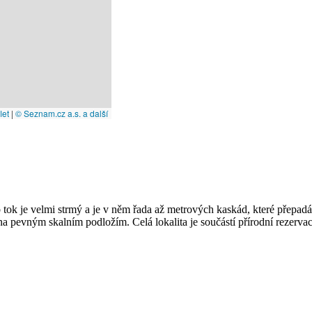
let
|
© Seznam.cz a.s. a další
tok je velmi strmý a je v něm řada až metrových kaskád, které přepad
na pevným skalním podložím. Celá lokalita je součástí přírodní rezerva