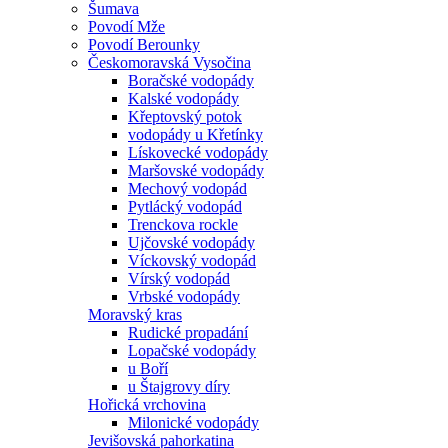
Šumava
Povodí Mže
Povodí Berounky
Českomoravská Vysočina
Boračské vodopády
Kalské vodopády
Křeptovský potok
vodopády u Křetínky
Lískovecké vodopády
Maršovské vodopády
Mechový vodopád
Pytlácký vodopád
Trenckova rockle
Ujčovské vodopády
Víckovský vodopád
Vírský vodopád
Vrbské vodopády
Moravský kras
Rudické propadání
Lopačské vodopády
u Boří
u Štajgrovy díry
Hořická vrchovina
Milonické vodopády
Jevišovská pahorkatina