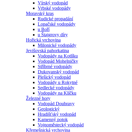
Vírský vodopád
Vrbské vodopády
Moravský kras
Rudické propadání
Lopačské vodopády
u Boří
u Štajgrovy díry
Hořická vrchovina
Milonické vodopády
Jevišovská pahorkatina
Vodopády na Kotlíku
Vodopád Mohelničky
Stříbrné vodopády
Dukovanský vodopád
Plešický vodopád
Vodopády u Rokytné
Sedlecké vodopády
Vodopády na Klíčku
Železné hory
Vodopád Doubravy
Geologický
Hradišťský vodopád
Kamenný potok
Vojnoměstecký vodopád
Křemešnická vrchovina