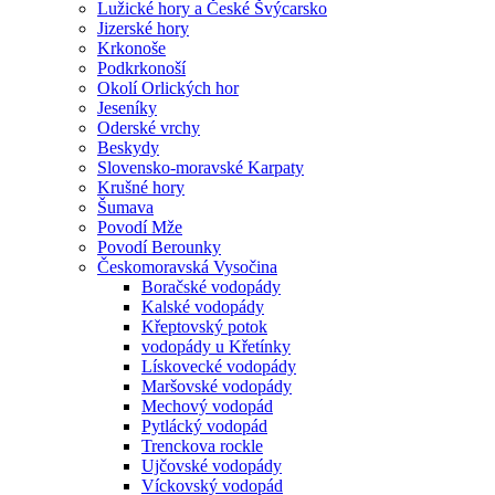
Lužické hory a České Švýcarsko
Jizerské hory
Krkonoše
Podkrkonoší
Okolí Orlických hor
Jeseníky
Oderské vrchy
Beskydy
Slovensko-moravské Karpaty
Krušné hory
Šumava
Povodí Mže
Povodí Berounky
Českomoravská Vysočina
Boračské vodopády
Kalské vodopády
Křeptovský potok
vodopády u Křetínky
Lískovecké vodopády
Maršovské vodopády
Mechový vodopád
Pytlácký vodopád
Trenckova rockle
Ujčovské vodopády
Víckovský vodopád