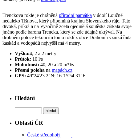
Trenckova rokle je chráněná
přírodní památka
v údolí Loučné
nedaleko Tišnova, který připomíná krajinu Slovenského ráje. Tato
divoká, příkrá a na Vysočině zcela ojedinělá soutěska získala svoje
jméno podle barona Trencka, který se zde údajně ukrýval. Na
drobném potoce tekoucím touto roklí z obce Drahonín vzniká řada
kaskád a vodopádů nejvyšší má 4 metry.
Výška:
4, 2 a 2 metry
Průtok:
10 l/s
Mohutnost:
40, 20 a 20 m*l/s
Přesná poloha
na
mapách.cz
GPS:
49°24'23.2"N; 16°15'54.31"E
Hledání
Oblasti ČR
České středohoří