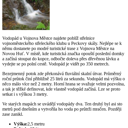
Vodopád u Vojnova Městce najdete poblíž střelnice
vojnoměsteckého střeleckého klubu u Peckovy skály. Nejlépe se k
němu dostanete po modré turistické trase z Vojnova Městce na
Novou Huť. V místě, kde turistická značka opouští poslední domky
a začíná stoupat do kopce, odbočte doleva přes dřevěnou lávku a
vydejte se po polní cestě. Vodopád je vidět po 350 metrech.
Bezejmenný potok zde překonává fluviální skalní útvar. Průměrný
roční průtok činí přibližně 25 litrů za sekundu. Vodopád má výšku o
něco málo více než 2 metry. Horní hrana se svažuje velmi pozvolna,
a tak je těžké definovat, kde vlastně vodopád začíná. Lze se proto
setkat i s výškou 3 metry.
Ve starých mapách se uvádějí vodopády dva. Ten druhý byl asi sto
metrů pod dnešním a vytvořila ho voda po průtrži mračen. Později
zase zanikl.
Výška:
2,5 metru