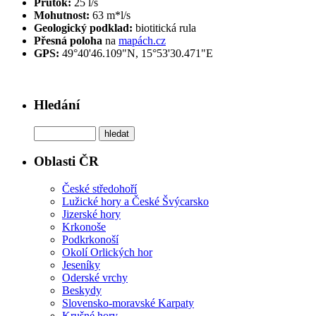
Průtok:
25 l/s
Mohutnost:
63 m*l/s
Geologický podklad:
biotitická rula
Přesná poloha
na
mapách.cz
GPS:
49°40'46.109"N, 15°53'30.471"E
Hledání
Oblasti ČR
České středohoří
Lužické hory a České Švýcarsko
Jizerské hory
Krkonoše
Podkrkonoší
Okolí Orlických hor
Jeseníky
Oderské vrchy
Beskydy
Slovensko-moravské Karpaty
Krušné hory