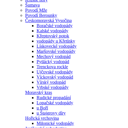
Šumava
Povodí Mže
Povodí Berounky
Českomoravská Vysočina
Boračské vodopády
Kalské vodopády
Křeptovský potok
vodopády u Křetínky
Lískovecké vodopády
Maršovské vodopády
Mechový vodopád
Pytlácký vodopád
Trenckova rockle
Ujčovské vodopády
Víckovský vodopád
Vírský vodopád
Vrbské vodopády
Moravský kras
Rudické propadání
Lopačské vodopády
u Boří
u Štajgrovy díry
Hořická vrchovina
Milonické vodopády