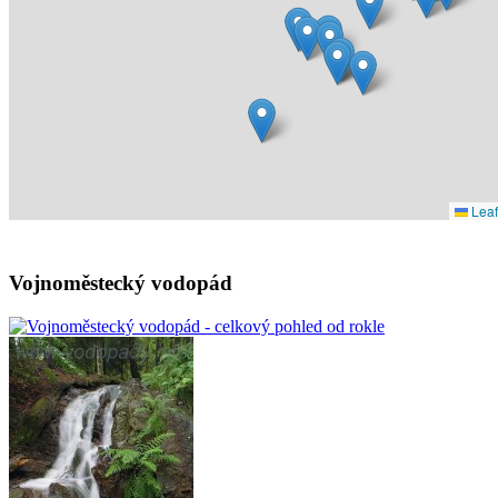
Leaf
Vojnoměstecký vodopád