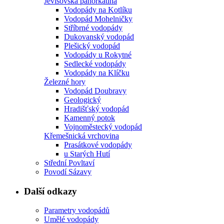
Jevišovská pahorkatina
Vodopády na Kotlíku
Vodopád Mohelničky
Stříbrné vodopády
Dukovanský vodopád
Plešický vodopád
Vodopády u Rokytné
Sedlecké vodopády
Vodopády na Klíčku
Železné hory
Vodopád Doubravy
Geologický
Hradišťský vodopád
Kamenný potok
Vojnoměstecký vodopád
Křemešnická vrchovina
Prasátkové vodopády
u Starých Hutí
Střední Povltaví
Povodí Sázavy
Další odkazy
Parametry vodopádů
Umělé vodopády